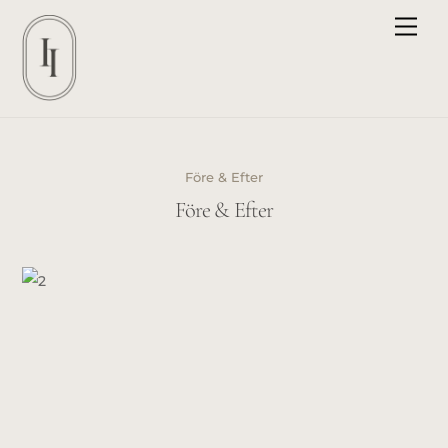
Skip
Men
to
content
Före & Efter
Före & Efter